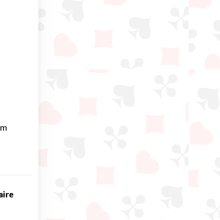
em
aire