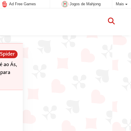
Ad Free Games
Jogos de Mahjong
Mais
 Spider
é ao Ás,
 para