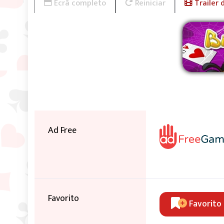
Ecrã completo
Reiniciar
Trailer 
Ad Free
Favorito
Favorito