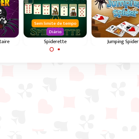
Sem limite de tempo
Diário
taire
Spiderette
Jumping Spider
Spiderette é um híbrido
pider
Variante do jogo 
de Klondike e Spider.
ipes e
cartas Black Wid
Spider Solitaire.