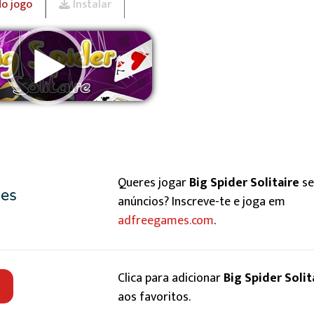
do jogo
Instalar
Remover anúncios
Queres jogar
Big Spider Solitaire
s
anúncios? Inscreve-te e joga em
adfreegames.com
.
Clica para adicionar
Big Spider Solit
aos favoritos.