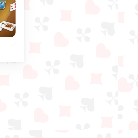
Novo
Sem limite de tempo
Diário
Daily Spider Solitaire
Huge Spider Solitai
de
Jogo clássico de Spid
Joga todos os dias uma
ow
Solitaire com 4 naipes
nova partida de Daily
4 baralhos.
Spider Solitaire com 3
níveis de dificuldade.