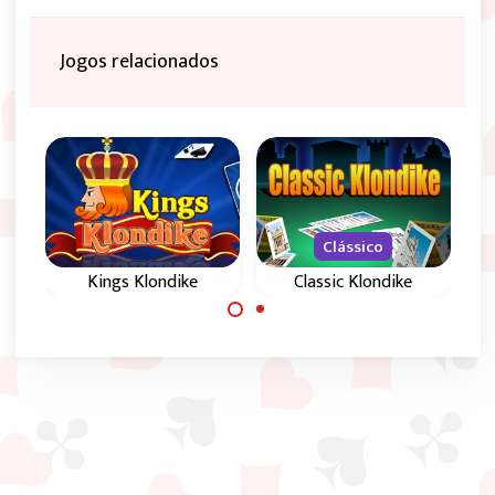
Jogos relacionados
Clássico
Kings Klondike
Classic Klondike
Jogo de solitário
Klondike clássico:
Klondike com 2
elimina todas as
baralhos e cartas
cartas pela ordem
escondidas.
correta.