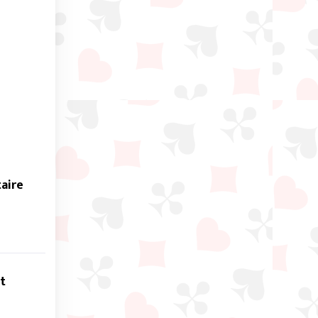
taire
t