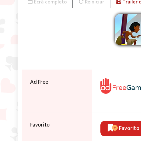
Ecrã completo
Reiniciar
Trailer 
Ad Free
Favorito
Favorito