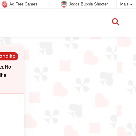
Ad Free Games
Jogos Bubble Shooter
Mais
londike
i. No
lha