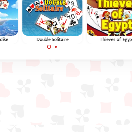
dike
Double Solitaire
Thieves of Egyp
Solitário Klondike em
Variante simplificad
ndike
paralelo.
Forty Thieves Solita
e
ente.