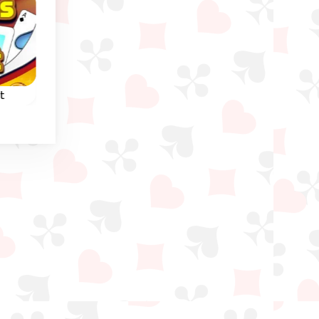
Verão
t
Klondike Solitaire 2
Gold Coast Klondik
a do
Tira 1 ou 3 cartas neste
Jogo de cartas Klondi
ire.
jogo Solitário Klondike.
com 5 níveis de
dificuldade crescente