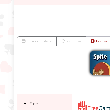
Ecrã completo
Reiniciar
Trailer 
Ad Free