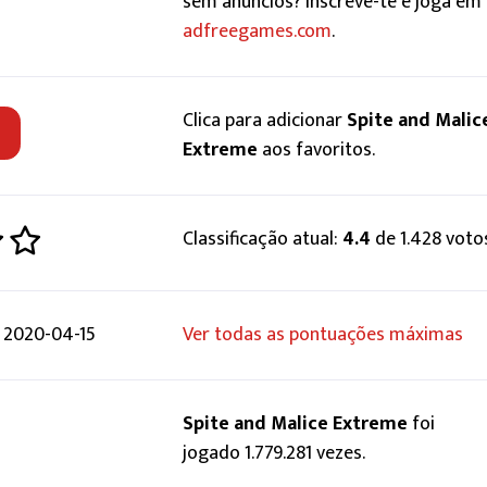
sem anúncios? Inscreve-te e joga em
adfreegames.com
.
Clica para adicionar
Spite and Malic
Extreme
aos favoritos.
Classificação atual:
4.4
de 1.428 voto
 2020-04-15
Ver todas as pontuações máximas
Spite and Malice Extreme
foi
jogado 1.779.281 vezes.