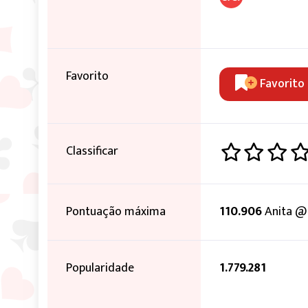
Favorito
Favorito
Classificar
Pontuação máxima
110.906
Anita @
Popularidade
1.779.281