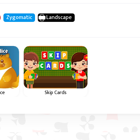
Zygomatic
Landscape
ice
Skip Cards
Jogo de cartas clássico:
cartas
variante em Spite e
ém
Malice.
go do
Skip-