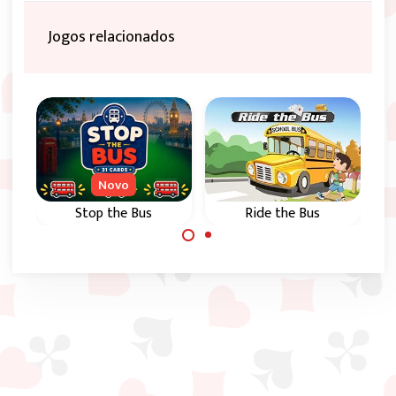
Jogos relacionados
Novo
Stop the Bus
Ride the Bus
O clássico jogo de
O clássico jogo de
cartas Stop the Bus
cartas Ride the Bus
ou 31.
ou 31 contra 3
adversários
gerados por
computador.