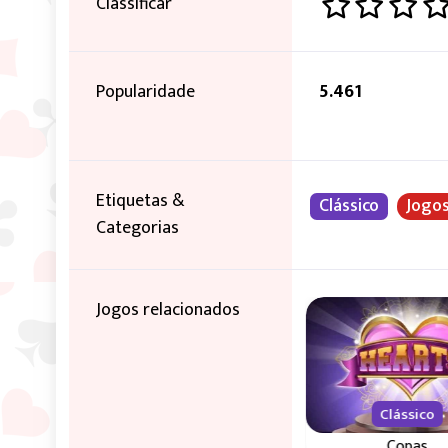
Classificar
Popularidade
5.461
Etiquetas &
Clássico
Jogos
Categorias
Jogos relacionados
Novo
Clássico
y
Stop the Bus
Copas