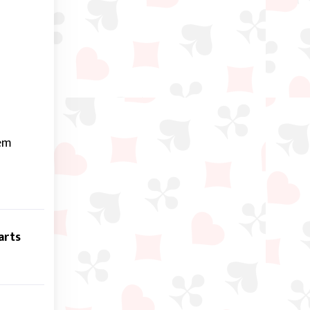
em
arts