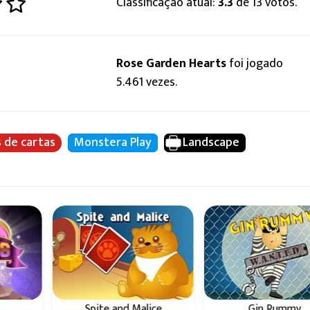
Classificação atual:
3.3
de 13 votos.
Rose Garden Hearts
foi jogado
5.461 vezes.
 de cartas
Monstera Play
Landscape
Spite and Malice
Gin Rummy