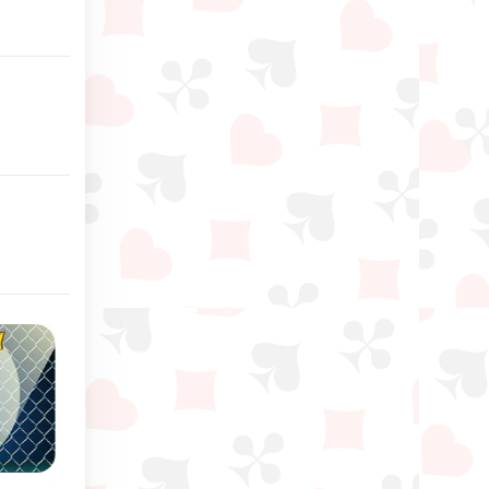
Novo
Clássico
Stop the Bus
Copas