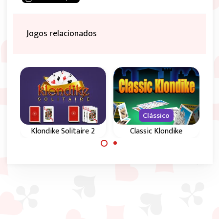
Jogos relacionados
Clássico
Klondike Solitaire 2
Classic Klondike
Tira 1 ou 3 cartas
Klondike clássico:
neste jogo Solitário
elimina todas as
Klondike.
cartas pela ordem
correta.