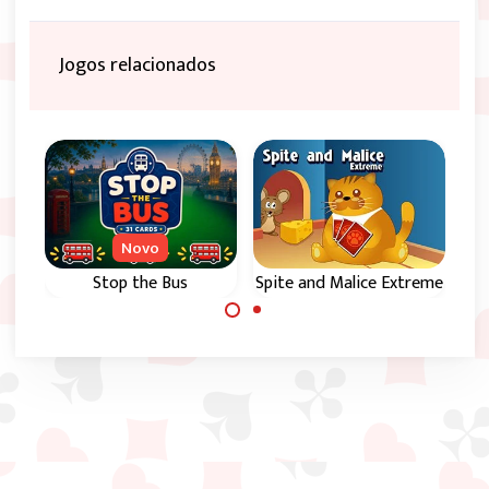
Jogos relacionados
Novo
Stop the Bus
Spite and Malice Extreme
O clássico jogo de
cartas Stop the Bus
Variante radical
ou 31.
deste jogo de
cartas clássico,
também conhecido
como jogo do gato