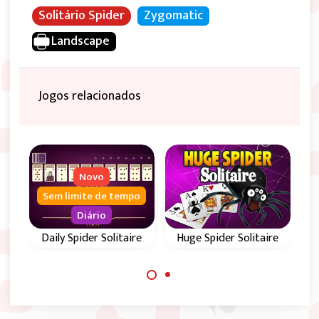
Solitário Spider
Zygomatic
Landscape
Jogos relacionados
Novo
limite de tempo
Sem limite de
Diário
Diário
y Spider Solitaire
Huge Spider Solitaire
Spideret
Spiderette 
Jogo clássico de
ga todos os dias
híbrido de Kl
Spider Solitaire com
a nova partida
e Spider.
4 naipes e 4
de Daily Spider