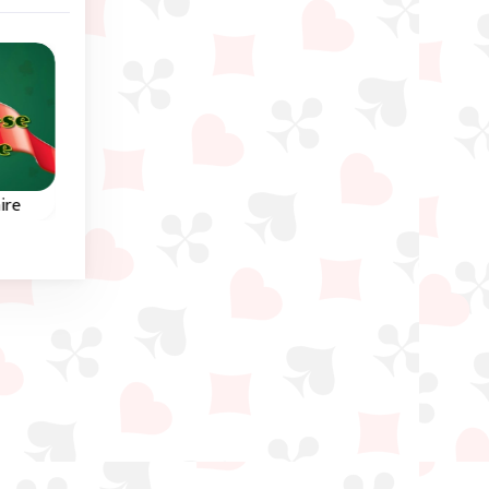
ire
Solitaire Connect
Wasp Solitaire
Tenta eliminar todas as
e é
No tabuleiro, constrói
cartas deste jogo.
tles
pilares em sequência 
por naipe, do Ás até 
Rei.