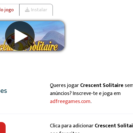
do jogo
Instalar
Remover anúncios
Queres jogar
Crescent Solitaire
se
anúncios? Inscreve-te e joga em
adfreegames.com
.
Clica para adicionar
Crescent Solita