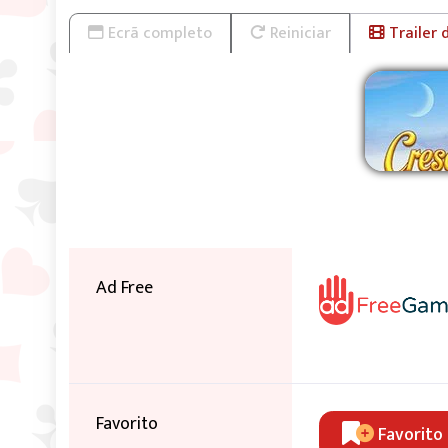
Ecrã completo
Reiniciar
Trailer 
Ad Free
Favorito
Favorito