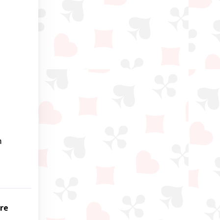
m
ire