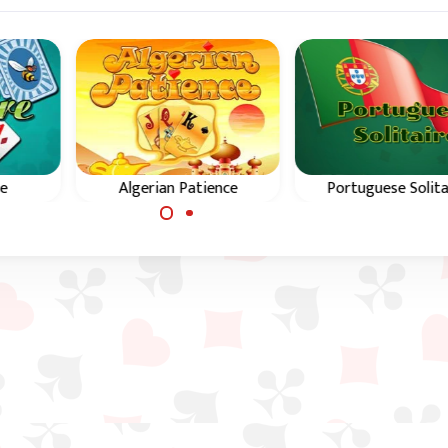
re
Algerian Patience
Portuguese Solita
Jogo de solitário mágico
Portuguese Solitair
rói os
da Argélia.
uma variação do Cas
cia e
in Spain.
té ao