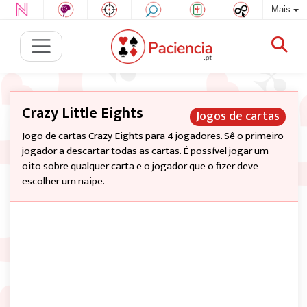
Mais
Crazy Little Eights
Jogos de cartas
Jogo de cartas Crazy Eights para 4 jogadores. Sê o primeiro
jogador a descartar todas as cartas. É possível jogar um
oito sobre qualquer carta e o jogador que o fizer deve
escolher um naipe.