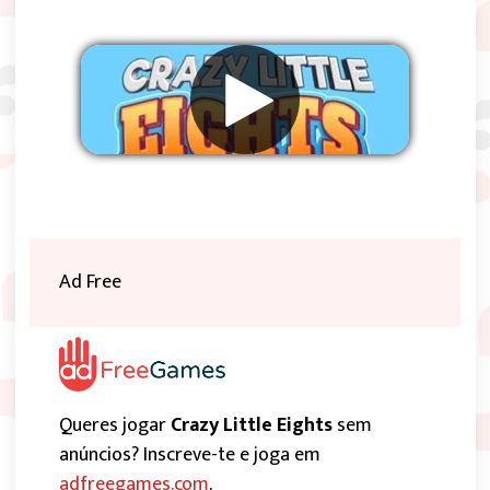
Remover anúncios
Ad Free
Queres jogar
Crazy Little Eights
sem
anúncios? Inscreve-te e joga em
adfreegames.com
.