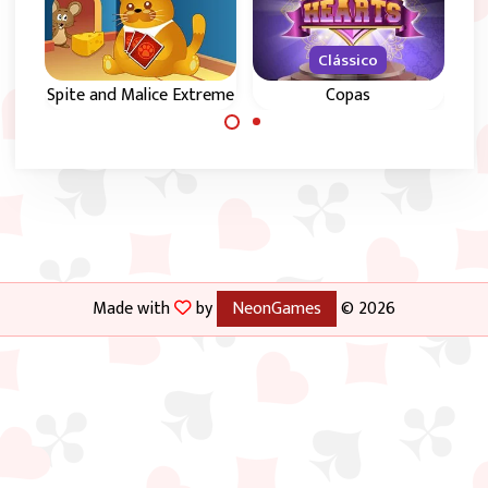
Clássico
Spite and Malice Extreme
Copas
O clássico jogo de
Variante radical
Copas de 4
deste jogo de
jogadores com 3
cartas clássico,
adversários
também conhecido
gerados por
como jogo do gato
computador.
e do rato ou Skip-
Made with
by
NeonGames
© 2026
bo, contra um
adversário gerado
por computador.