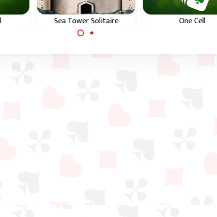
l
Sea Tower Solitaire
One Cell
tões
Jogo de Free Cell difí
Jogo semelhante ao
com apenas uma pi
Freecell mas, neste caso,
vazia.
tens de dispor cartas
por naipe.