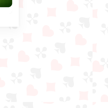
Freecell Duplex
Blind Freecell
Freecell com cartõe
cil
Duas vezes mais cartas
secretos.
lha
e pilares e o dobro da
diversão neste jogo de
Freecell.