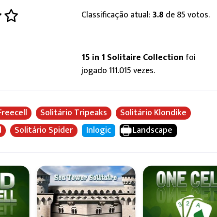
Classificação atual:
3.8
de 85 votos.
15 in 1 Solitaire Collection
foi
jogado 111.015 vezes.
Freecell
Solitário Tripeaks
Solitário Klondike
d
Solitário Spider
Inlogic
Landscape